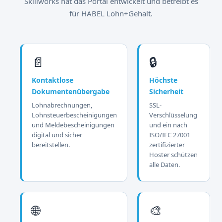
Skillworks hat das Portal entwickelt und betreibt es
für HABEL Lohn+Gehalt.
📄
🔒
Kontaktlose
Höchste
Dokumentenübergabe
Sicherheit
Lohnabrechnungen,
SSL-
Lohnsteuerbescheinigungen
Verschlüsselung
und Meldebescheinigungen
und ein nach
digital und sicher
ISO/IEC 27001
bereitstellen.
zertifizierter
Hoster schützen
alle Daten.
🌐
🎨