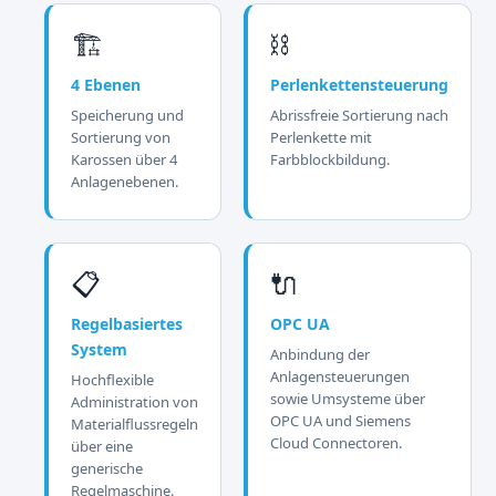
🏗️
⛓️
4 Ebenen
Perlenkettensteuerung
Speicherung und
Abrissfreie Sortierung nach
Sortierung von
Perlenkette mit
Karossen über 4
Farbblockbildung.
Anlagenebenen.
📋
🔌
Regelbasiertes
OPC UA
System
Anbindung der
Anlagensteuerungen
Hochflexible
sowie Umsysteme über
Administration von
OPC UA und Siemens
Materialflussregeln
Cloud Connectoren.
über eine
generische
Regelmaschine.