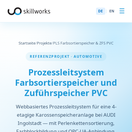
☰
DE
|
EN
Startseite
/
Projekte
/
PLS Farbsortierspeicher & ZFS PVC
REFERENZPROJEKT · AUTOMOTIVE
Prozessleitsystem
Farbsortierspeicher und
Zuführspeicher PVC
Webbasiertes Prozessleitsystem für eine 4-
etagige Karossenspeicheranlage bei AUDI
Ingolstadt — mit Perlenkettensortierung,
Farbblockbildung und OPC-UA-Anbindung.